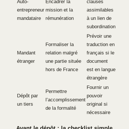
Auto-
Encadrer la
clauses
entrepreneur
mission et la
assimilables
mandataire
rémunération
à un lien de
subordination
Prévoir une
Formaliser la
traduction en
Mandant
relation malgré
français si le
étranger
une partie située
document
hors de France
est en langue
étrangère
Fournir un
Permettre
Dépôt par
pouvoir
l’accomplissement
un tiers
original si
de la formalité
nécessaire
Avant le dépôt : la checklist simple