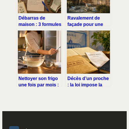
Débarras de
Ravalement de
maison : 3 formules
façade pour une
tarifaires pour vider
maison de 100 m² :
votre logement en
quel budget prévoir
toute sérénité
en 2024 ?
Nettoyer son frigo
Décès d’un proche
une fois par mois :
: la loi impose la
6 gestes pour éviter
déclaration, pas
odeurs et bactéries
une notification
automatique à
toute la famille