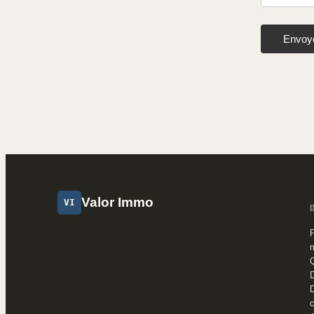
Envoy
Valor Immo
VI
P
Q
D
c