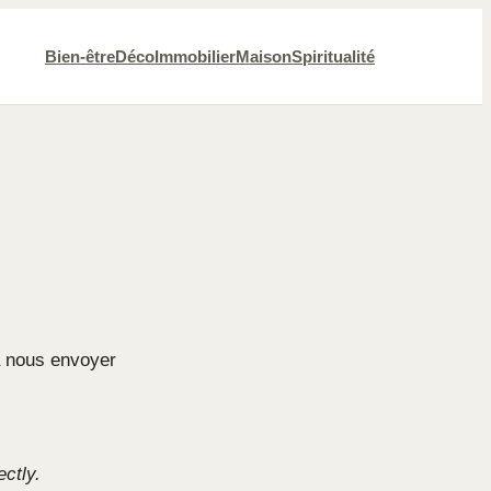
Bien-être
Déco
Immobilier
Maison
Spiritualité
 à nous envoyer
ectly.