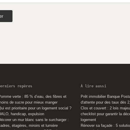
er
Derniers repères
À lire aussi
omme verte : 85 % d’eau, des fibres et
Prêt immobilier Banque Posta
moins de sucre pour mieux manger
d'attente pour des taux dès 
ui est prioritaire pour un logement social ?
Clos et couvert : 2 lois maje
DALO, handicap, expulsion
checklist pour garantir la dé
écorer un mur blanc sans le surcharger :
logement
adres, étagères, miroirs et lumière
Rénover sa façade : 5 soluti