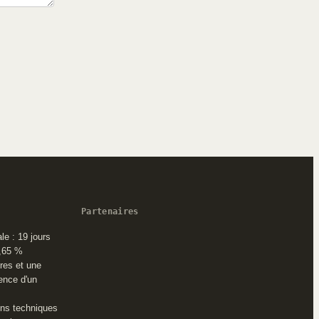
Partenaires
le : 19 jours
2,65 %
ures et une
cence d'un
ons techniques