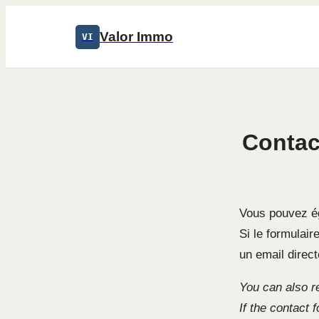
Valor Immo
VI
Contac
Vous pouvez ég
Si le formulai
un email direc
You can also r
If the contact 