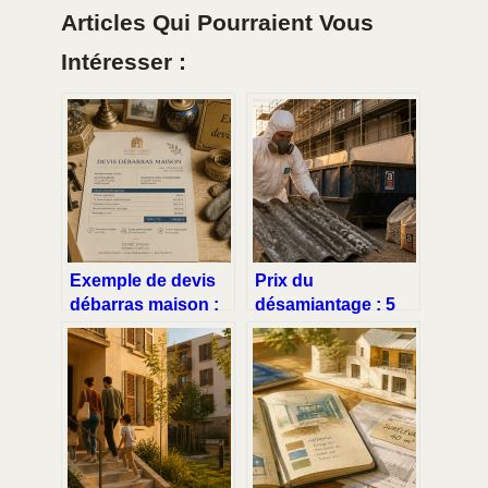
Articles Qui Pourraient Vous
Intéresser :
Exemple de devis
Prix du
débarras maison :
désamiantage : 5
comment
facteurs clés pour
transformer vos
anticiper votre
objets en
budget et sécuriser
économies ?
vos travaux