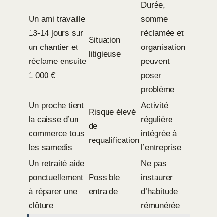
Durée,
Un ami travaille
somme
13-14 jours sur
réclamée et
Situation
un chantier et
organisation
litigieuse
réclame ensuite
peuvent
1 000 €
poser
problème
Un proche tient
Activité
Risque élevé
la caisse d’un
régulière
de
commerce tous
intégrée à
requalification
les samedis
l’entreprise
Un retraité aide
Ne pas
ponctuellement
Possible
instaurer
à réparer une
entraide
d’habitude
clôture
rémunérée