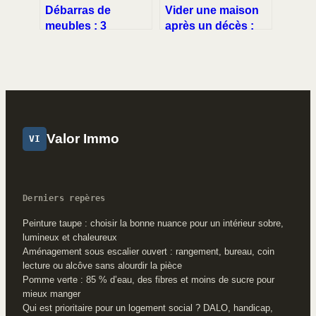
Débarras de
Vider une maison
meubles : 3
après un décès :
méthodes pour
entre charge
réduire vos coûts
émotionnelle et
et valoriser vos
impératifs légaux, 4
objets
étapes pour agir
Valor Immo
VI
Derniers repères
Peinture taupe : choisir la bonne nuance pour un intérieur sobre,
lumineux et chaleureux
Aménagement sous escalier ouvert : rangement, bureau, coin
lecture ou alcôve sans alourdir la pièce
Pomme verte : 85 % d’eau, des fibres et moins de sucre pour
mieux manger
Qui est prioritaire pour un logement social ? DALO, handicap,