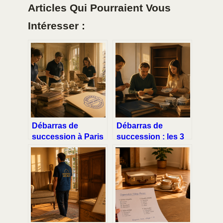
Articles Qui Pourraient Vous
Intéresser :
Débarras de
Débarras de
succession à Paris
succession : les 3
: comment libérer
erreurs fatales à
un logement
éviter pour
rapidement tout en
protéger votre
valorisant vos
héritage
biens ?