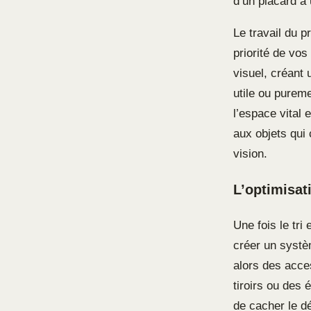
d’un placard à 
Le travail du p
priorité de vo
visuel, créant 
utile ou pureme
l’espace vital 
aux objets qui
vision.
L’optimisat
Une fois le tri
créer un systèm
alors des acc
tiroirs ou des
de cacher le dé