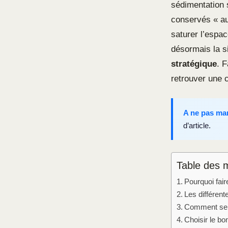
sédimentation 
conservés « au 
saturer l’espa
désormais la s
stratégique
. 
retrouver une c
A ne pas ma
d’article.
Table des 
Pourquoi fai
Les différent
Comment se d
Choisir le bon