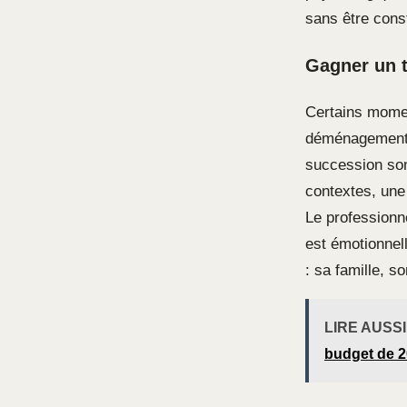
sans être const
Gagner un t
Certains momen
déménagement i
succession son
contextes, une
Le professionne
est émotionnel
: sa famille, so
LIRE AUSSI
budget de 2