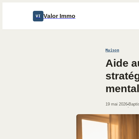
Valor Immo
VI
Maison
Aide a
straté
menta
19 mai 2026
Bapti
·