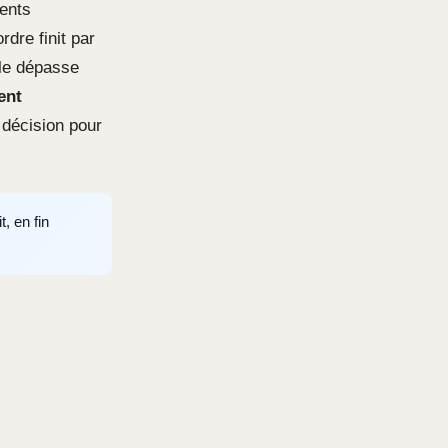
ments
dre finit par
ile dépasse
ent
 décision pour
, en fin