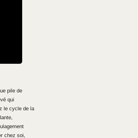
ue pile de
evé qui
z le cycle de la
lante,
oulagement
er chez soi,