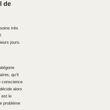
l de
soins très
l
eurs jours.
atégorie
ires, qu’il
re conscience
 décide alors
 est le
le problème