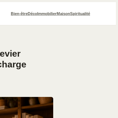
Bien-être
Déco
Immobilier
Maison
Spiritualité
evier
charge