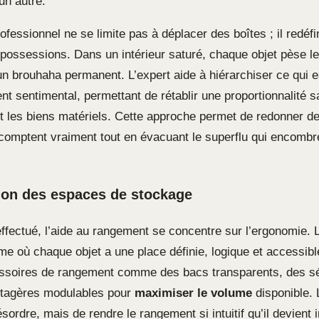
un autre.
rofessionnel ne se limite pas à déplacer des boîtes ; il redéfin
s possessions. Dans un intérieur saturé, chaque objet pèse 
un brouhaha permanent. L’expert aide à hiérarchiser ce qui e
nt sentimental, permettant de rétablir une proportionnalité s
et les biens matériels. Cette approche permet de redonner de
 comptent vraiment tout en évacuant le superflu qui encomb
ion des espaces de stockage
 effectué, l’aide au rangement se concentre sur l’ergonomie. L
e où chaque objet a une place définie, logique et accessible
essoires de rangement comme des bacs transparents, des s
 étagères modulables pour
maximiser le volume
disponible. 
sordre, mais de rendre le rangement si intuitif qu’il devient