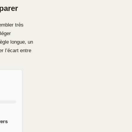
parer
sembler très
 léger
ègle longue, un
r l’écart entre
vers