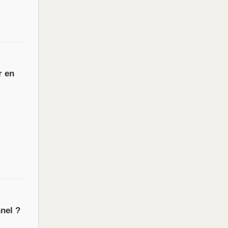
r en
nnel ?