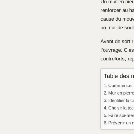
Un mur en pier
renforcer au 
cause du mouve
un mur de sout
Avant de sortir
l’ouvrage. C’es
contreforts, re
Table des 
Commencer pa
Mur en pierr
Identifier la
Choisir la t
Faire soi-mê
Prévenir un 