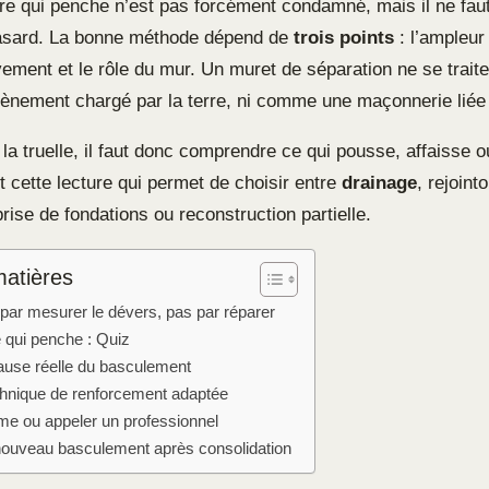
re qui penche n’est pas forcément condamné, mais il ne faut
hasard. La bonne méthode dépend de
trois points
: l’ampleur
ment et le rôle du mur. Un muret de séparation ne se trai
ènement chargé par la terre, ni comme une maçonnerie liée
 la truelle, il faut donc comprendre ce qui pousse, affaisse 
t cette lecture qui permet de choisir entre
drainage
, rejoint
prise de fondations ou reconstruction partielle.
matières
r mesurer le dévers, pas par réparer
e qui penche : Quiz
 cause réelle du basculement
echnique de renforcement adaptée
me ou appeler un professionnel
nouveau basculement après consolidation