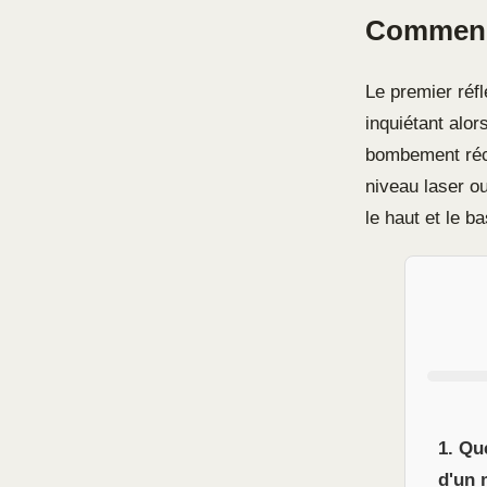
Commence
Le premier réfl
inquiétant alor
bombement réce
niveau laser o
le haut et le b
1. Qu
d'un 