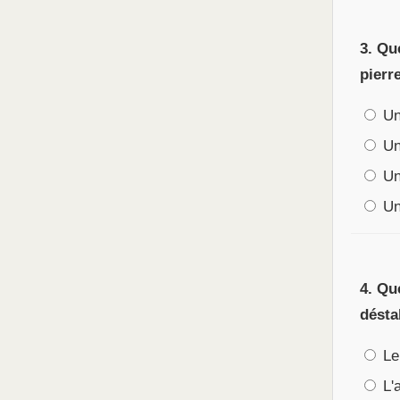
3. Qu
pierr
Un
Un 
Une
Une
4. Qu
désta
Le
L'a