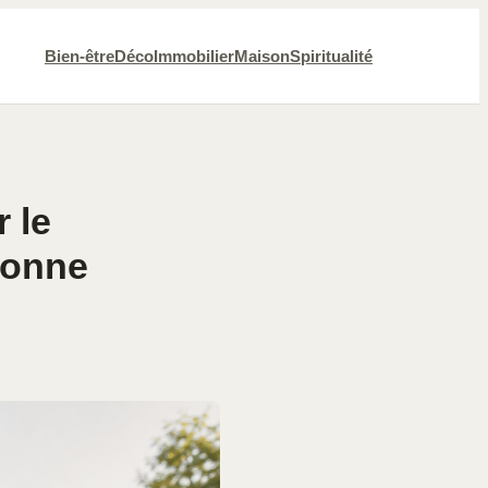
Bien-être
Déco
Immobilier
Maison
Spiritualité
 le
 bonne