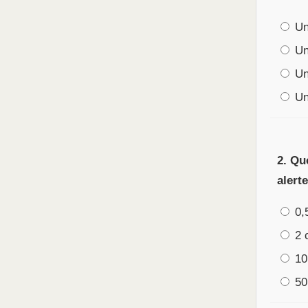
Un 
Un 
Un
Un 
2. Qu
alert
0,
2 
10
50