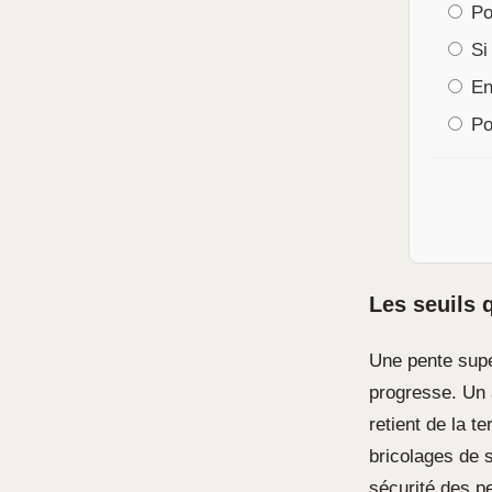
Pou
Si 
En 
Po
Les seuils q
Une pente sup
progresse. Un 
retient de la 
bricolages de s
sécurité des p