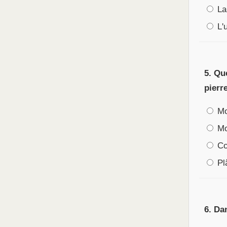
La 
L'u
5. Qu
pierr
Mor
Mo
Co
Pl
6. Da