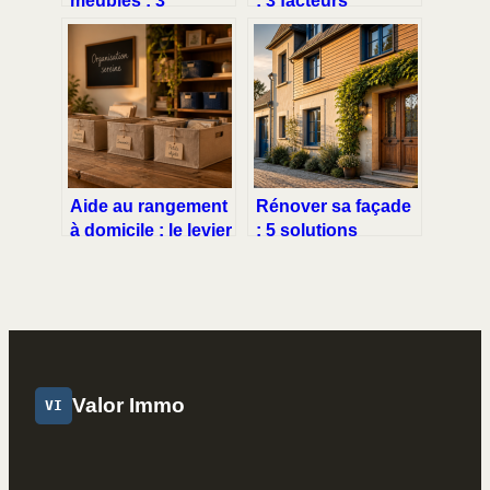
méthodes pour
déterminants pour
réduire vos coûts
estimer votre
et valoriser vos
budget de 20 à 35 €
objets
par m²
Aide au rangement
Rénover sa façade
à domicile : le levier
: 5 solutions
stratégique pour
techniques pour
supprimer votre
valoriser et
charge mentale
protéger sa maison
Valor Immo
VI