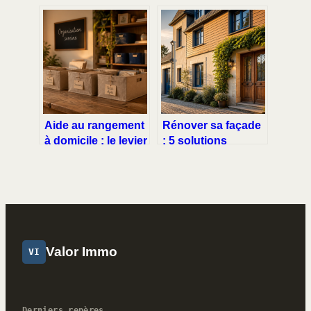
méthodes pour
déterminants pour
réduire vos coûts
estimer votre
et valoriser vos
budget de 20 à 35 €
objets
par m²
Aide au rangement
Rénover sa façade
à domicile : le levier
: 5 solutions
stratégique pour
techniques pour
supprimer votre
valoriser et
charge mentale
protéger sa maison
Valor Immo
VI
Derniers repères