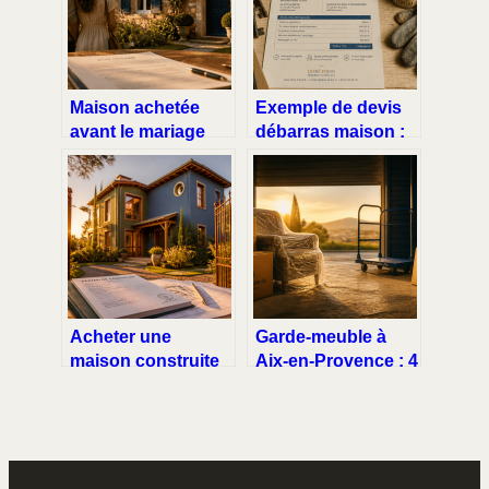
Maison achetée
Exemple de devis
avant le mariage
débarras maison :
sans contrat :
comment
comment protéger
transformer vos
votre patrimoine
objets en
personnel ?
économies ?
Acheter une
Garde-meuble à
maison construite
Aix-en-Provence : 4
par un particulier :
critères pour louer
5 étapes pour
votre box de 1 à 20
sécuriser votre
m² en toute sécurité
investissement et
éviter les litiges