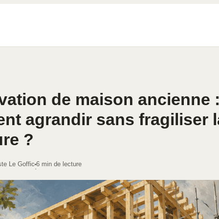
vation de maison ancienne 
t agrandir sans fragiliser l
ure ?
ste Le Goffic
6 min de lecture
·