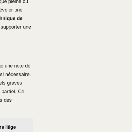
ique pleine ou
révéler une
hnique de
à supporter une
ge une note de
 si nécessaire,
els graves
 partiel. Ce
rs des
s litige