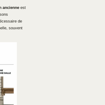
n ancienne
est
isons
nécessaire de
nelle, souvent