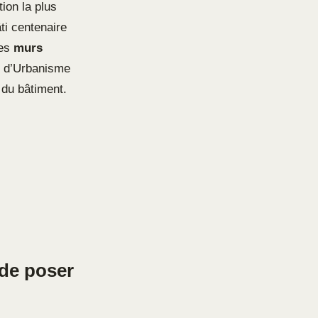
tion la plus
ti centenaire
des
murs
al d’Urbanisme
 du bâtiment.
 de poser