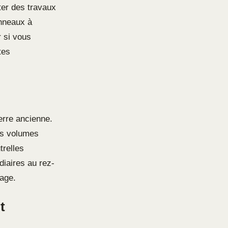
iter des travaux
anneaux à
r si vous
tes
erre ancienne.
des volumes
trelles
diaires au rez-
tage.
t