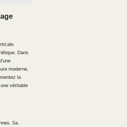
tage
rticale.
sthétique. Dans
d’une
cture moderne,
gmentez la
 une véritable
ennes. Sa