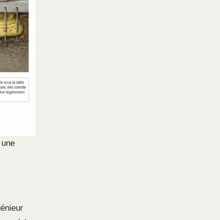
 une
génieur