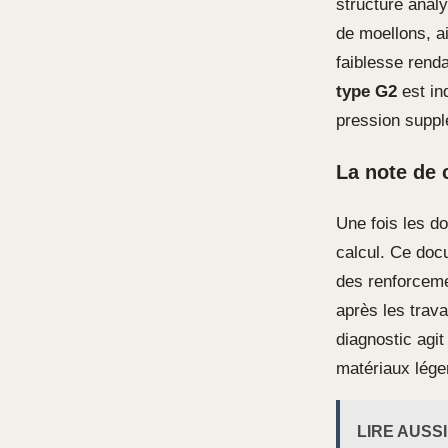
structure analy
de moellons, ai
faiblesse rend
type G2
est in
pression suppl
La note de c
Une fois les d
calcul. Ce docu
des renforceme
après les trava
diagnostic agit
matériaux léger
LIRE AUSSI