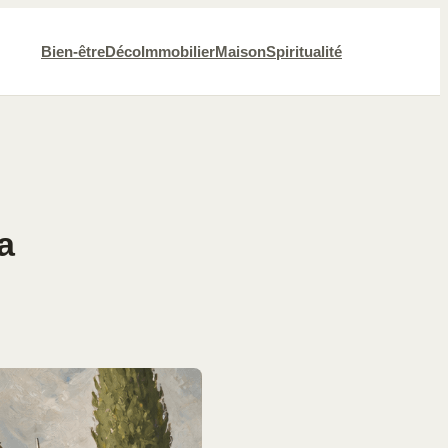
Bien-être
Déco
Immobilier
Maison
Spiritualité
:
a