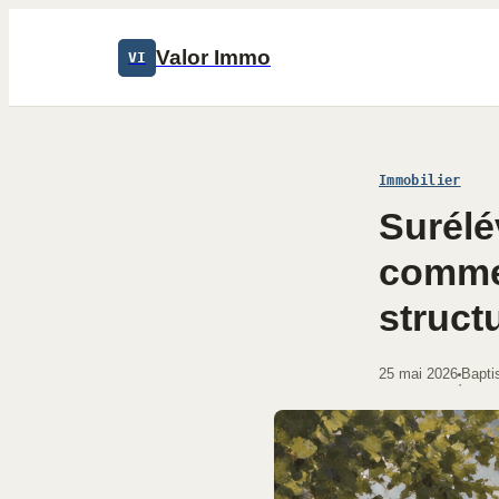
Valor Immo
VI
Immobilier
Surélé
commen
struct
25 mai 2026
Bapti
·