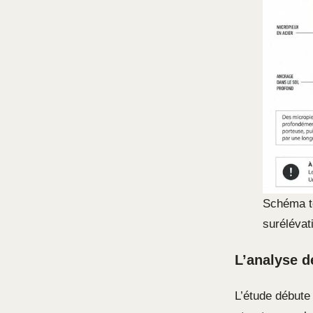
Schéma t
surélévat
L’analyse d
L’étude débute