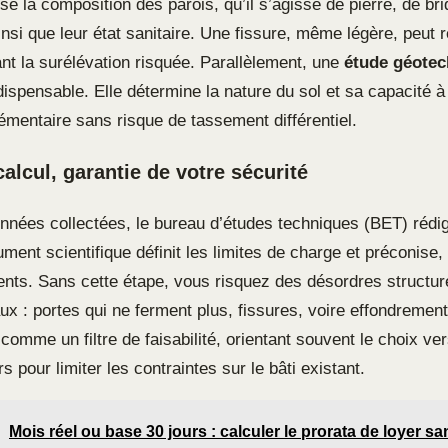
se la composition des parois, qu’il s’agisse de pierre, de br
nsi que leur état sanitaire. Une fissure, même légère, peut 
ant la surélévation risquée. Parallèlement, une
étude géotec
dispensable. Elle détermine la nature du sol et sa capacité 
émentaire sans risque de tassement différentiel.
alcul, garantie de votre sécurité
onnées collectées, le bureau d’études techniques (BET) rédi
ment scientifique définit les limites de charge et préconise,
nts. Sans cette étape, vous risquez des désordres structur
ux : portes qui ne ferment plus, fissures, voire effondrement
 comme un filtre de faisabilité, orientant souvent le choix ve
s pour limiter les contraintes sur le bâti existant.
Mois réel ou base 30 jours : calculer le prorata de loyer san