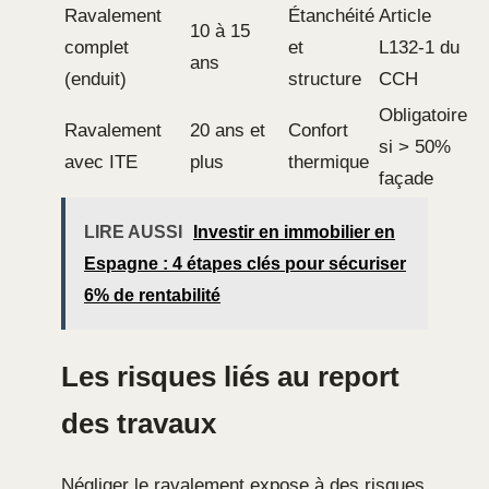
Ravalement
Étanchéité
Article
10 à 15
complet
et
L132-1 du
ans
(enduit)
structure
CCH
Obligatoire
Ravalement
20 ans et
Confort
si > 50%
avec ITE
plus
thermique
façade
LIRE AUSSI
Investir en immobilier en
Espagne : 4 étapes clés pour sécuriser
6% de rentabilité
Les risques liés au report
des travaux
Négliger le ravalement expose à des risques