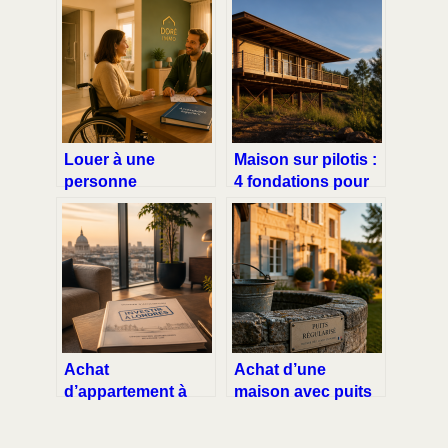
Louer à une
Maison sur pilotis :
personne
4 fondations pour
handicapée : les
bâtir sur un terrain
avantages concrets
difficile sans
pour la rentabilité et
compromis
la stabilité de votre
investissement
locatif
Achat
Achat d’une
d’appartement à
maison avec puits
Londres : 3 pièges
non déclaré : 3
juridiques, les
étapes clés pour