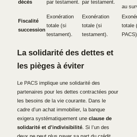
décès
par testament.
par testament.
au sur
Exonération
Exonération
Exonér
Fiscalité
totale (si
totale (si
totale 
succession
testament).
testament).
PACS)
La solidarité des dettes et
les pièges à éviter
Le PACS implique une solidarité des
partenaires pour les dettes contractées pour
les besoins de la vie courante. Dans le
cadre d’un achat immobilier, la banque
exigera systématiquement une
clause de
solidarité et d’indivisibilité
. Si l’un des
deux ne peut plus payer sa part du crédit,