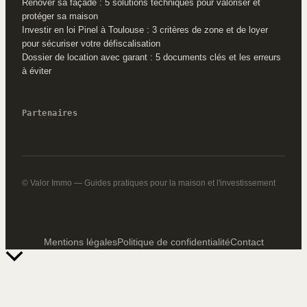
Rénover sa façade : 5 solutions techniques pour valoriser et
protéger sa maison
Investir en loi Pinel à Toulouse : 3 critères de zone et de loyer
pour sécuriser votre défiscalisation
Dossier de location avec garant : 5 documents clés et les erreurs
à éviter
Partenaires
© Valor Immo — Guides pratiques pour la maison et l'investissement
Mentions légales
Politique de confidentialité
Contact
Retour
en
haut