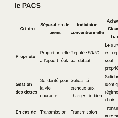
le PACS
Achat
Séparation de
Indivision
Critère
Clau
biens
conventionnelle
Ton
Le sur
Proportionnelle
Réputée 50/50
est ré
Propriété
à l’apport réel.
par défaut.
seul
proprié
Solidar
Solidarité pour
Solidarité
Gestion
identi
la vie
étendue aux
des dettes
régim
courante.
charges du bien.
choisi.
Transm
En cas de
Transmission
Transmission
automa