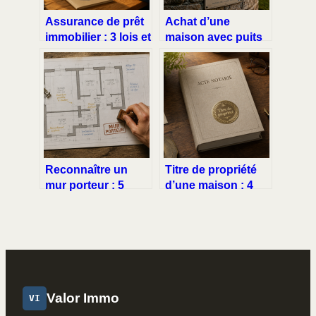
Assurance de prêt
Achat d’une
immobilier : 3 lois et
maison avec puits
un courtier pour
non déclaré : 3
diviser votre
étapes clés pour
facture par deux
régulariser et éviter
les sanctions
Reconnaître un
Titre de propriété
mur porteur : 5
d’une maison : 4
indices techniques
étapes pour obtenir
pour sécuriser vos
votre duplicata et
travaux de
sécuriser vos
rénovation
droits
Valor Immo
VI