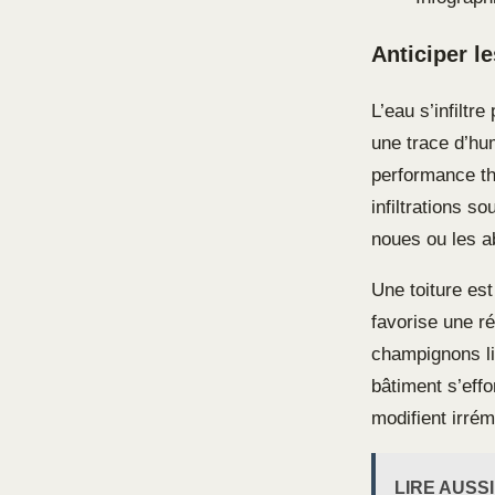
Anticiper l
L’eau s’infiltr
une trace d’hum
performance th
infiltrations s
noues ou les 
Une toiture es
favorise une ré
champignons li
bâtiment s’eff
modifient irrém
LIRE AUSSI