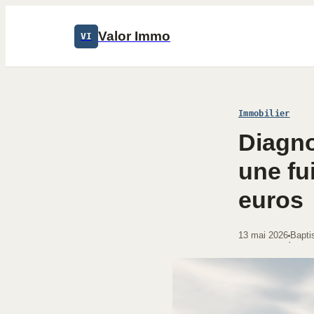
Valor Immo
VI
Immobilier
Diagno
une fu
euros
13 mai 2026
Bapti
·