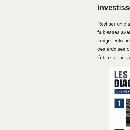
investis
Réaliser un dia
faiblesses avan
budget entreti
des ardoises ou
éclater et pro