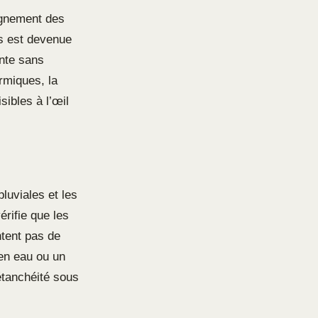
lignement des
es est devenue
ente sans
rmiques, la
sibles à l’œil
luviales et les
érifie que les
tent pas de
 en eau ou un
étanchéité sous