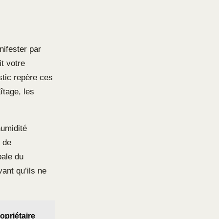
nifester par
it votre
stic repère ces
îtage, les
humidité
t de
bale du
ant qu’ils ne
opriétaire