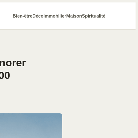
Bien-être
Déco
Immobilier
Maison
Spiritualité
gnorer
000