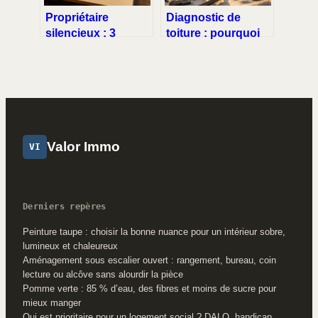
Propriétaire
Diagnostic de
silencieux : 3
toiture : pourquoi
étapes pour obtenir
ignorer une fuite
votre décompte de
mineure peut
charges et
coûter 10 000 euros
récupérer votre
argent
Valor Immo
VI
Derniers repères
Peinture taupe : choisir la bonne nuance pour un intérieur sobre,
lumineux et chaleureux
Aménagement sous escalier ouvert : rangement, bureau, coin
lecture ou alcôve sans alourdir la pièce
Pomme verte : 85 % d’eau, des fibres et moins de sucre pour
mieux manger
Qui est prioritaire pour un logement social ? DALO, handicap,