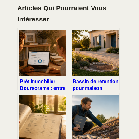
Articles Qui Pourraient Vous
Intéresser :
Prêt immobilier
Bassin de rétention
Boursorama : entre
pour maison
taux ultra-
individuelle : 3
compétitifs et
étapes clés pour
exigences de
sécuriser votre
dossier strictes
terrain et respecter
le PLU