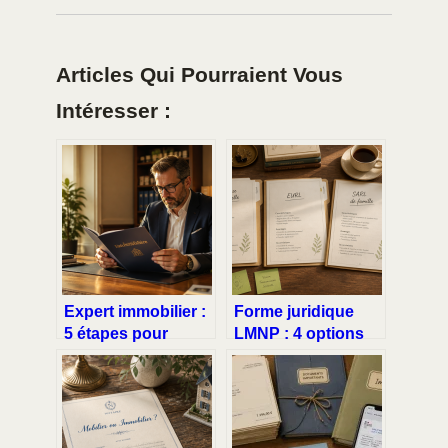
Articles Qui Pourraient Vous
Intéresser :
Expert immobilier :
Forme juridique
5 étapes pour
LMNP : 4 options
maîtriser la valeur
pour sécuriser
vénale et valider
votre patrimoine et
vos certifications
optimiser votre
professionnelles
fiscalité