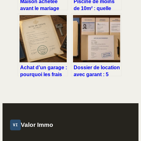
Maison achetée
Piscine de moins
avant le mariage
de 10m² : quelle
sans contrat :
distance respecter
comment protéger
avec vos voisins
votre patrimoine
pour éviter les
personnel ?
litiges ?
Achat d’un garage :
Dossier de location
pourquoi les frais
avec garant : 5
de notaire pèsent si
documents clés et
lourd sur votre
les erreurs à éviter
budget ?
Valor Immo
VI