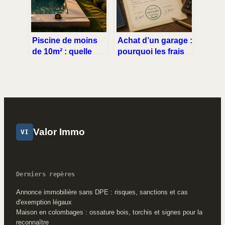
Piscine de moins
Achat d’un garage :
de 10m² : quelle
pourquoi les frais
distance respecter
de notaire pèsent si
avec vos voisins
lourd sur votre
pour éviter les
budget ?
litiges ?
Valor Immo
VI
Derniers repères
Annonce immobilière sans DPE : risques, sanctions et cas
d'exemption légaux
Maison en colombages : ossature bois, torchis et signes pour la
reconnaître