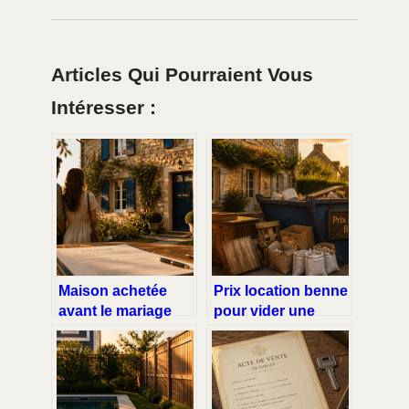
Articles Qui Pourraient Vous
Intéresser :
Maison achetée
Prix location benne
avant le mariage
pour vider une
sans contrat :
maison : de 150 € à
comment protéger
850 €, les 4 facteurs
votre patrimoine
de coût
personnel ?