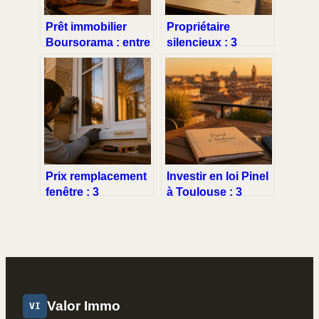
Prêt immobilier
Propriétaire
Boursorama : entre
silencieux : 3
taux ultra-
étapes pour obtenir
compétitifs et
votre décompte de
exigences de
charges et
dossier strictes
récupérer votre
argent
Prix remplacement
Investir en loi Pinel
fenêtre : 3
à Toulouse : 3
méthodes de pose
critères de zone et
et leviers pour
de loyer pour
réduire votre
sécuriser votre
facture
défiscalisation
Valor Immo
VI