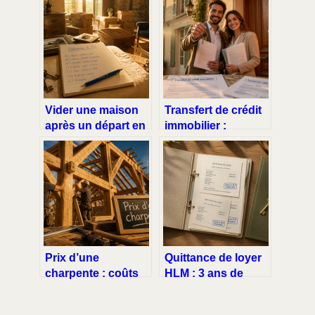
Vider une maison
Transfert de crédit
après un départ en
immobilier :
EHPAD : 4
comment
méthodes pour
conserver votre
trier, vendre et
taux bas et éviter
libérer l’espace
les frais de
remboursement ?
Prix d’une
Quittance de loyer
charpente : coûts
HLM : 3 ans de
au m², matériaux et
conservation et
leviers d’économie
réflexes en cas de