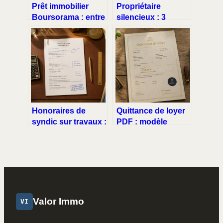
Prêt immobilier
Propriétaire
Boursorama : entre
silencieux : 3
taux ultra-
étapes pour obtenir
compétitifs et
votre décompte de
exigences de
charges et
dossier strictes
récupérer votre
argent
Honoraires de
Quittance de loyer
syndic sur travaux :
PDF : modèle
3 leviers pour éviter
conforme et
les surfacturations
sanctions en cas
de refus
Valor Immo
VI