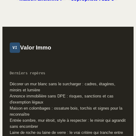
comment agrandir
par lot et stratégies
sans fragiliser la
pour réduire les
structure ?
charges
Valor Immo
VI
Derniers repères
Décorer un mur blanc sans le surcharger : cadres, étagères,
miroirs et lumière
Annonce immobilière sans DPE : risques, sanctions et cas
d'exemption légaux
Maison en colombages : ossature bois, torchis et signes pour la
reconnaître
Entrée sombre, mur étroit, style à respecter : le miroir qui agrandit
sans encombrer
Laine de roche ou laine de verre : le vrai critère qui tranche entre