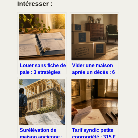
Intéresser :
Louer sans fiche de
Vider une maison
paie : 3 stratégies
après un décès : 6
pour transformer
mois pour agir et 4
votre dossier en
étapes pour
atout confiance
organiser la
succession sans
conflit
Surélévation de
Tarif syndic petite
maison ancienne :
copropriété : 315 €