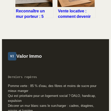
Reconnaître un
Vente locative :
mur porteur : 5
comment devenir
indices techniques
propriétaire sans
pour sécuriser vos
apport en deux
travaux de
étapes clés
rénovation
Valor Immo
VI
Derniers repères
Pomme verte : 85 % d’eau, des fibres et moins de sucre pour
mieux manger
Qui est prioritaire pour un logement social ? DALO, handicap,
expulsion
Décorer un mur blanc sans le surcharger : cadres, étagères,
miroirs et lumière