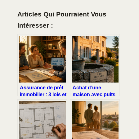
Articles Qui Pourraient Vous
Intéresser :
Assurance de prêt
Achat d’une
immobilier : 3 lois et
maison avec puits
un courtier pour
non déclaré : 3
diviser votre
étapes clés pour
facture par deux
régulariser et éviter
les sanctions