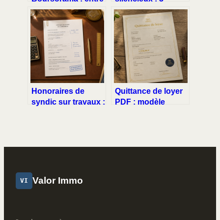
taux ultra-
étapes pour obtenir
compétitifs et
votre décompte de
exigences de
charges et
dossier strictes
récupérer votre
argent
Honoraires de
Quittance de loyer
syndic sur travaux :
PDF : modèle
3 leviers pour éviter
conforme et
les surfacturations
sanctions en cas
de refus
Valor Immo
VI