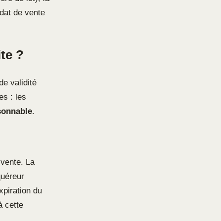
ndat de vente
ite ?
de validité
es : les
isonnable
.
 vente. La
quéreur
xpiration du
à cette