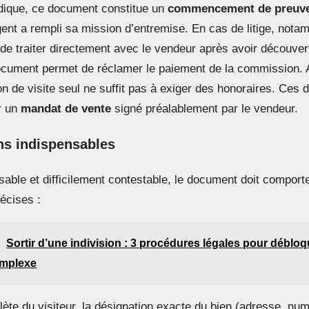
ridique, ce document constitue un
commencement de preuve 
gent a rempli sa mission d’entremise. En cas de litige, nota
de traiter directement avec le vendeur après avoir découvert
ocument permet de réclamer le paiement de la commission. A
bon de visite seul ne suffit pas à exiger des honoraires. Ces 
r un
mandat de vente
signé préalablement par le vendeur.
ns indispensables
able et difficilement contestable, le document doit comporte
écises :
Sortir d’une indivision : 3 procédures légales pour déblo
omplexe
lète du visiteur, la désignation exacte du bien (adresse, numé