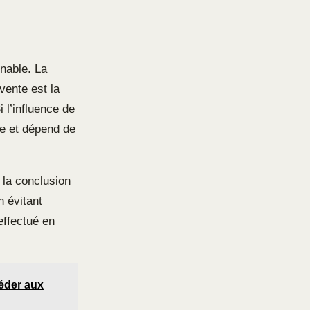
nnable. La
vente est la
 l’influence de
ue et dépend de
t la conclusion
n évitant
effectué en
éder aux