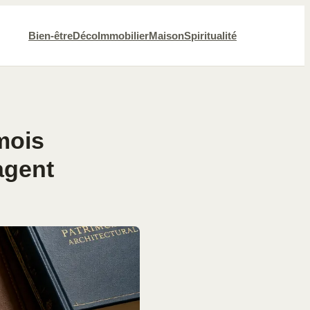
Bien-être
Déco
Immobilier
Maison
Spiritualité
 mois
agent