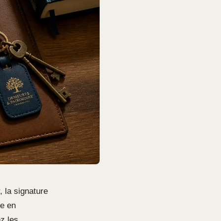
, la signature
le en
z les