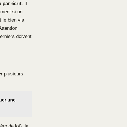
par écrit
. Il
mment si un
 le bien via
ttention
derniers doivent
r plusieurs
quer une
ro de lot), la