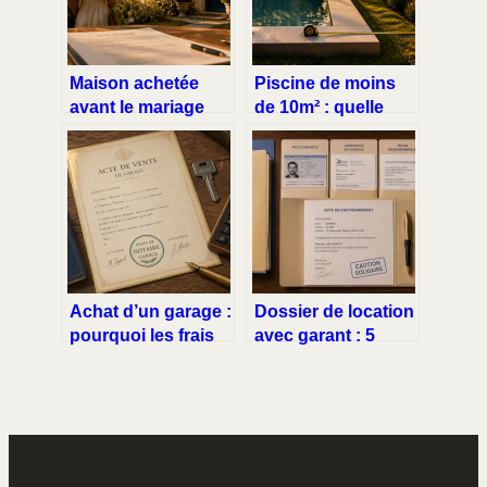
Maison achetée
Piscine de moins
avant le mariage
de 10m² : quelle
sans contrat :
distance respecter
comment protéger
avec vos voisins
votre patrimoine
pour éviter les
personnel ?
litiges ?
Achat d’un garage :
Dossier de location
pourquoi les frais
avec garant : 5
de notaire pèsent si
documents clés et
lourd sur votre
les erreurs à éviter
budget ?