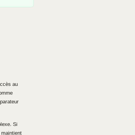
’accès au
 somme
éparateur
lexe. Si
e maintient