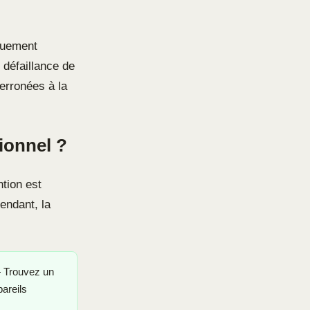
iquement
 défaillance de
erronées à la
ionnel ?
ntion est
pendant, la
Trouvez un
areils