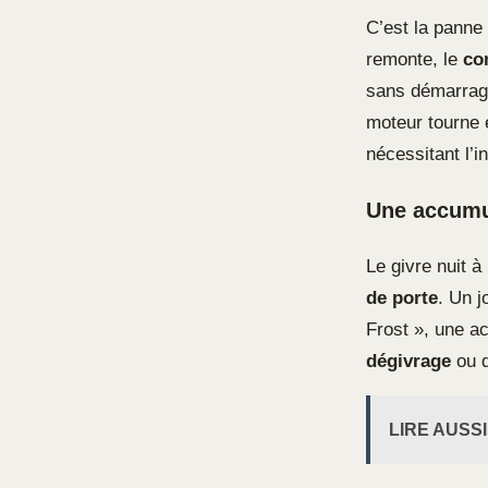
C’est la panne 
remonte, le
co
sans démarrage
moteur tourne e
nécessitant l’i
Une accumul
Le givre nuit à
de porte
. Un j
Frost », une a
dégivrage
ou d
LIRE AUSSI