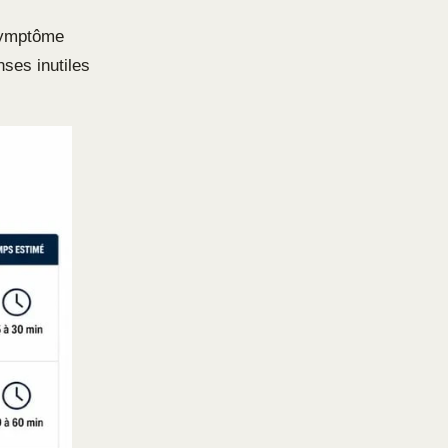
symptôme
nses inutiles