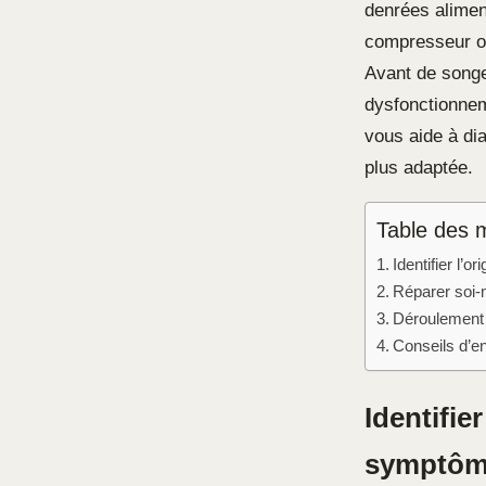
denrées aliment
compresseur ou
Avant de songe
dysfonctionnem
vous aide à dia
plus adaptée.
Table des 
Identifier l’
Réparer soi-
Déroulement 
Conseils d’en
Identifie
symptôm