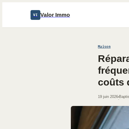
Valor Immo
VI
Maison
Répara
fréque
coûts 
19 juin 2026
Baptis
·