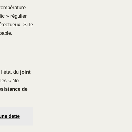
 température
ic » régulier
fectueux. Si le
bable,
 l’état du
joint
èles « No
ésistance de
 une dette