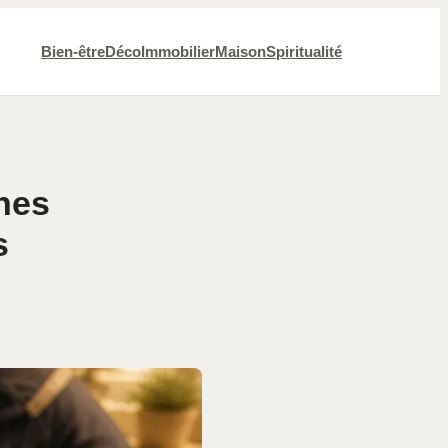
Bien-être
Déco
Immobilier
Maison
Spiritualité
nes
s