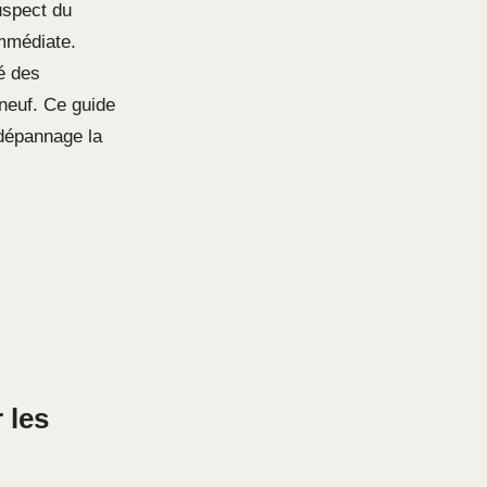
uspect du
immédiate.
é des
neuf. Ce guide
 dépannage la
 les