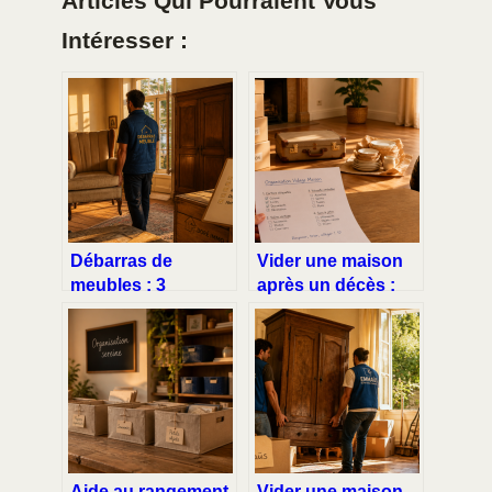
Articles Qui Pourraient Vous
Intéresser :
Débarras de
Vider une maison
meubles : 3
après un décès :
méthodes pour
entre charge
réduire vos coûts
émotionnelle et
et valoriser vos
impératifs légaux, 4
objets
étapes pour agir
Aide au rangement
Vider une maison