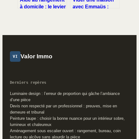
à domicile : le levier
avec Emmaüs :
stratégique pour
critères
supprimer votre
d’acceptation et
charge mentale
étapes clés pour
réussir votre projet
Valor Immo
VI
Derniers repères
Luminaire design : l’erreur de proportion qui gâche l’ambiance
d’une pièce
Devis non respecté par un professionnel : preuves, mise en
demeure et tribunal
Peinture taupe : choisir la bonne nuance pour un intérieur sobre,
lumineux et chaleureux
Aménagement sous escalier ouvert : rangement, bureau, coin
lecture ou alcôve sans alourdir la pièce