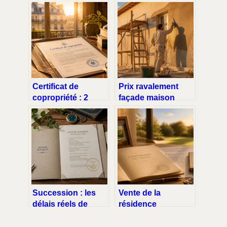
Certificat de
Prix ravalement
copropriété : 2
façade maison
documents clés et
120m2 : quel
4 points de
budget prévoir
contrôle pour
selon la technique
sécuriser votre
?
vente
Succession : les
Vente de la
délais réels de
résidence
règlement et les 4
principale :
obstacles qui
conditions