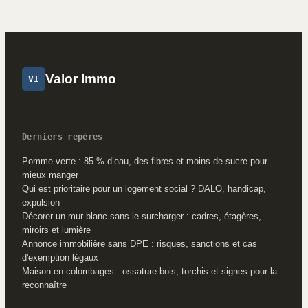
bloquent tout
d’exonération et
délais à respecter
pour éviter l’impôt
Valor Immo
VI
Derniers repères
Pomme verte : 85 % d’eau, des fibres et moins de sucre pour
mieux manger
Qui est prioritaire pour un logement social ? DALO, handicap,
expulsion
Décorer un mur blanc sans le surcharger : cadres, étagères,
miroirs et lumière
Annonce immobilière sans DPE : risques, sanctions et cas
d'exemption légaux
Maison en colombages : ossature bois, torchis et signes pour la
reconnaître