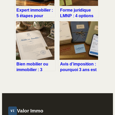
Expert immobilier :
Forme juridique
5 étapes pour
LMNP : 4 options
maîtriser la valeur
pour sécuriser
vénale et valider
votre patrimoine et
vos certifications
optimiser votre
professionnelles
fiscalité
Bien mobilier ou
Avis d’imposition :
immobilier : 3
pourquoi 3 ans est
critères juridiques
le délai minimum de
pour sécuriser
conservation
votre patrimoine
Valor Immo
VI