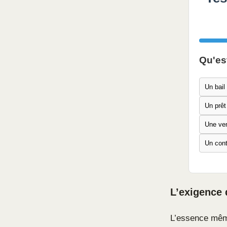
Qu'es
Un bail
Un prêt
Une ven
Un cont
L’exigence d
L’essence même