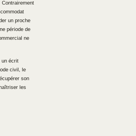
r. Contrairement
le commodat
ider un proche
une période de
 commercial ne
 un écrit
de civil, le
 récupérer son
aîtriser les