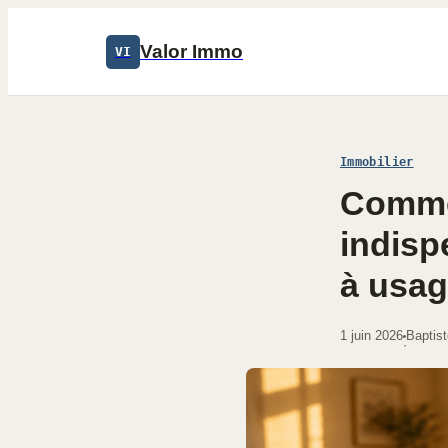
Valor Immo
VI
Immobilier
Commod
indisp
à usag
1 juin 2026
Baptist
·