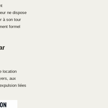
nt
teur ne dispose
er à son tour
ement formel
ar
e location
yers, aux
expulsion liées