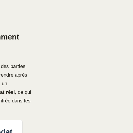
mment
 des parties
 rendre après
, un
at réel
, ce qui
entrée dans les
odat