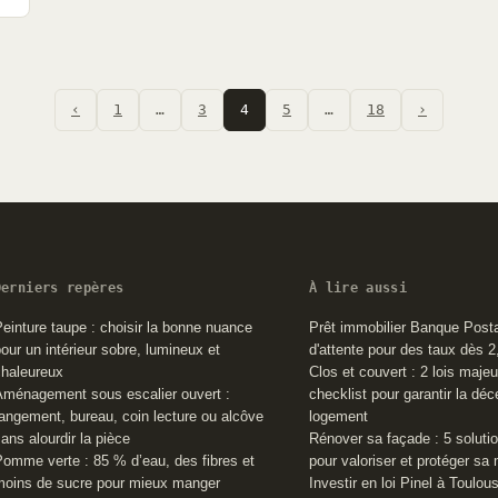
‹
1
…
3
4
5
…
18
›
Derniers repères
À lire aussi
einture taupe : choisir la bonne nuance
Prêt immobilier Banque Posta
our un intérieur sobre, lumineux et
d'attente pour des taux dès 
chaleureux
Clos et couvert : 2 lois maje
ménagement sous escalier ouvert :
checklist pour garantir la dé
angement, bureau, coin lecture ou alcôve
logement
ans alourdir la pièce
Rénover sa façade : 5 soluti
omme verte : 85 % d’eau, des fibres et
pour valoriser et protéger sa
moins de sucre pour mieux manger
Investir en loi Pinel à Toulous