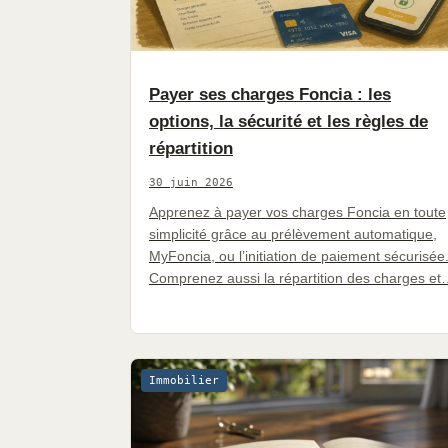
Payer ses charges Foncia : les
options, la sécurité et les règles de
répartition
30 juin 2026
Apprenez à payer vos charges Foncia en toute
simplicité grâce au prélèvement automatique,
MyFoncia, ou l’initiation de paiement sécurisée
Comprenez aussi la répartition des charges e
Immobilier