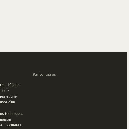
Partenaires
le : 19 jours
2,65 %
ures et une
cence d'un
ons techniques
 maison
e : 3 critères