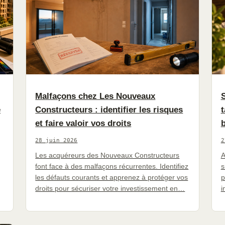
Malfaçons chez Les Nouveaux
S
e
Constructeurs : identifier les risques
t
et faire valoir vos droits
28 juin 2026
2
Les acquéreurs des Nouveaux Constructeurs
A
font face à des malfaçons récurrentes. Identifiez
s
les défauts courants et apprenez à protéger vos
p
droits pour sécuriser votre investissement en…
i