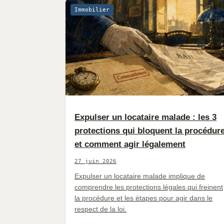
Immobilier
Expulser un locataire malade : les 3
protections qui bloquent la procédur
et comment agir légalement
27 juin 2026
Expulser un locataire malade implique de
comprendre les protections légales qui freinent
la procédure et les étapes pour agir dans le
respect de la loi.