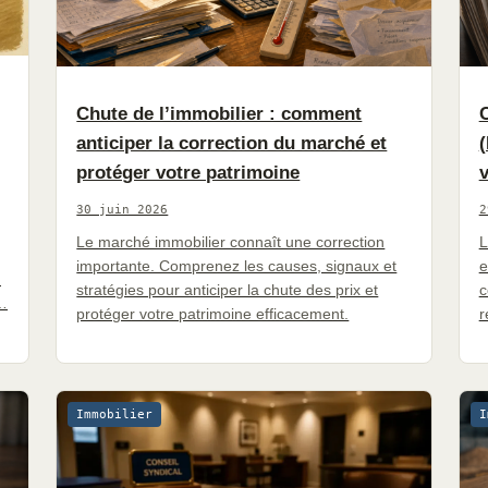
Chute de l’immobilier : comment
C
anticiper la correction du marché et
(
protéger votre patrimoine
v
30 juin 2026
2
Le marché immobilier connaît une correction
L
importante. Comprenez les causes, signaux et
e
.
stratégies pour anticiper la chute des prix et
c
t…
protéger votre patrimoine efficacement.
r
Immobilier
I