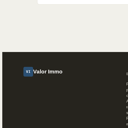
Valor Immo
VI
P
p
A
r
s
P