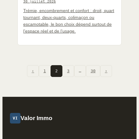
30 juillet 2026
Trémie, encombrement et confort : droit, quart
tournant, deux-quarts, colimaçon ou
escamotable, le bon choix dépend surtout de
l’espace réel et de l’usage.
‹
1
2
3
…
30
›
Valor Immo
VI