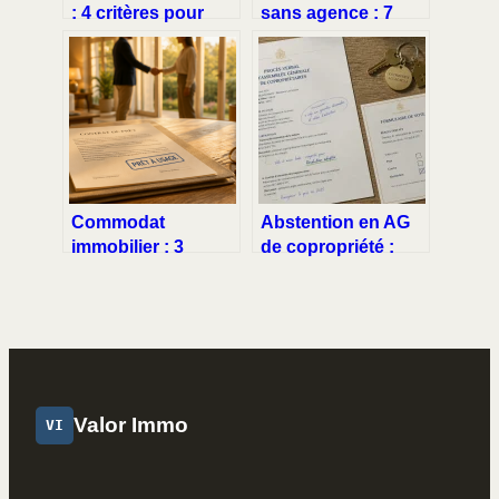
: 4 critères pour
sans agence : 7
une intervention
étapes pour
sans frais
sécuriser votre
transaction et
économiser jusqu’à
10 %
Commodat
Abstention en AG
immobilier : 3
de copropriété :
clauses
pourquoi ce choix
indispensables
vous prive de tout
pour sécuriser
recours
votre prêt à usage
gratuit
Valor Immo
VI