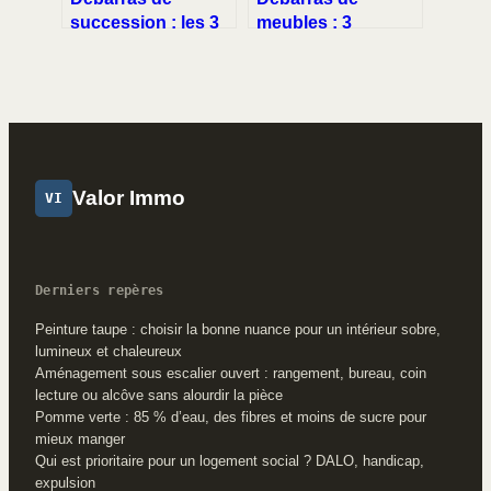
succession : les 3
meubles : 3
erreurs fatales à
méthodes pour
éviter pour
réduire vos coûts
protéger votre
et valoriser vos
héritage
objets
Valor Immo
VI
Derniers repères
Peinture taupe : choisir la bonne nuance pour un intérieur sobre,
lumineux et chaleureux
Aménagement sous escalier ouvert : rangement, bureau, coin
lecture ou alcôve sans alourdir la pièce
Pomme verte : 85 % d’eau, des fibres et moins de sucre pour
mieux manger
Qui est prioritaire pour un logement social ? DALO, handicap,
expulsion