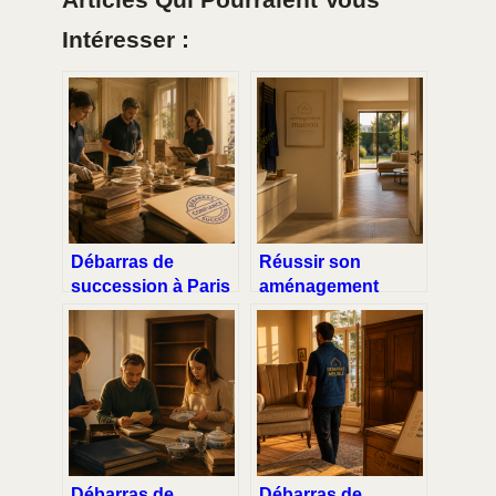
Articles Qui Pourraient Vous
Intéresser :
Débarras de
Réussir son
succession à Paris
aménagement
: comment libérer
maison : 5 univers,
un logement
une sélection
rapidement tout en
experte et la
valorisant vos
livraison offerte
biens ?
Débarras de
Débarras de