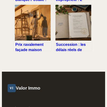
19 jours d’attente
documents clés et
pour des taux dès
4 points de
2,65 %
contrôle pour
sécuriser votre
vente
Prix ravalement
Succession : les
façade maison
délais réels de
120m2 : quel
règlement et les 4
budget prévoir
obstacles qui
selon la technique
bloquent tout
?
Valor Immo
VI