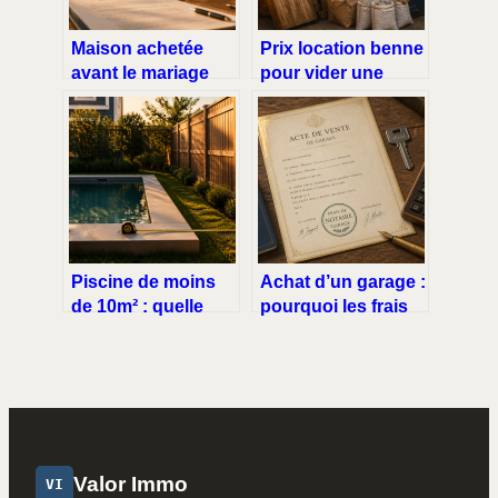
Maison achetée
Prix location benne
avant le mariage
pour vider une
sans contrat :
maison : de 150 € à
comment protéger
850 €, les 4 facteurs
votre patrimoine
de coût
personnel ?
Piscine de moins
Achat d’un garage :
de 10m² : quelle
pourquoi les frais
distance respecter
de notaire pèsent si
avec vos voisins
lourd sur votre
pour éviter les
budget ?
litiges ?
Valor Immo
VI