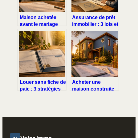
Maison achetée
Assurance de prêt
avant le mariage
immobilier : 3 lois et
sans contrat :
un courtier pour
comment protéger
diviser votre
votre patrimoine
facture par deux
personnel ?
Louer sans fiche de
Acheter une
paie : 3 stratégies
maison construite
pour transformer
par un particulier :
votre dossier en
5 étapes pour
atout confiance
sécuriser votre
investissement et
éviter les litiges