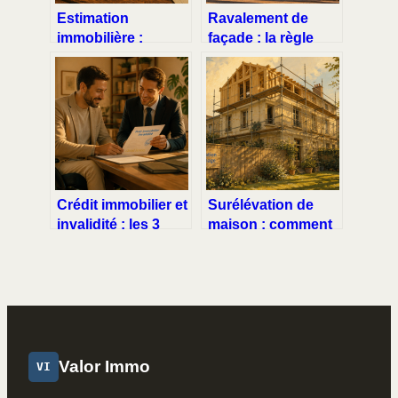
Estimation
Ravalement de
immobilière :
façade : la règle
comment
des 10 ans et les 4
bricosuccess-
signes d’urgence
immo.fr valorise
vos travaux de
rénovation
Crédit immobilier et
Surélévation de
invalidité : les 3
maison : comment
catégories CPAM et
respecter les
les leviers pour
distances et
votre prêt
préserver vos
relations de
voisinage
Valor Immo
VI