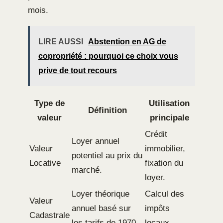
mois.
LIRE AUSSI
Abstention en AG de
copropriété : pourquoi ce choix vous
prive de tout recours
Type de
Utilisation
Définition
valeur
principale
Crédit
Loyer annuel
Valeur
immobilier,
potentiel au prix du
Locative
fixation du
marché.
loyer.
Loyer théorique
Calcul des
Valeur
annuel basé sur
impôts
Cadastrale
les tarifs de 1970.
locaux.