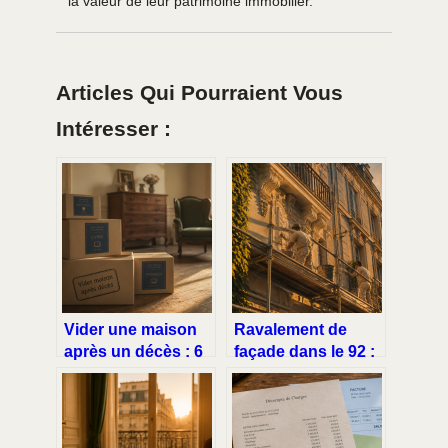
la valeur de leur patrimoine immobilier.
Articles Qui Pourraient Vous
Intéresser :
Vider une maison
Ravalement de
après un décès : 6
façade dans le 92 :
mois pour agir et 4
4 solutions
étapes pour
techniques pour
organiser la
protéger vos murs
succession sans