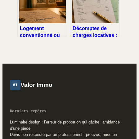
conflit
Logement
Décomptes de
conventionné ou
charges locatives :
non : 15 % à 65 %
5 étapes pour
de réduction fiscale
vérifier vos factures
et impacts sur les
et éviter les
APL
surfacturations
Valor Immo
VI
Derniers repères
Luminaire design : l’erreur de proportion qui gâche l’ambiance
d’une pièce
Devis non respecté par un professionnel : preuves, mise en