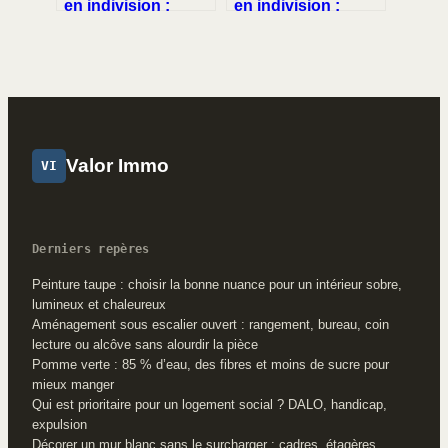
en indivision :
en indivision :
comment récupérer
comment
les sommes payées
débloquer la
seul ?
situation entre frère
et sœur ?
Valor Immo
VI
Derniers repères
Peinture taupe : choisir la bonne nuance pour un intérieur sobre,
lumineux et chaleureux
Aménagement sous escalier ouvert : rangement, bureau, coin
lecture ou alcôve sans alourdir la pièce
Pomme verte : 85 % d’eau, des fibres et moins de sucre pour
mieux manger
Qui est prioritaire pour un logement social ? DALO, handicap,
expulsion
Décorer un mur blanc sans le surcharger : cadres, étagères,