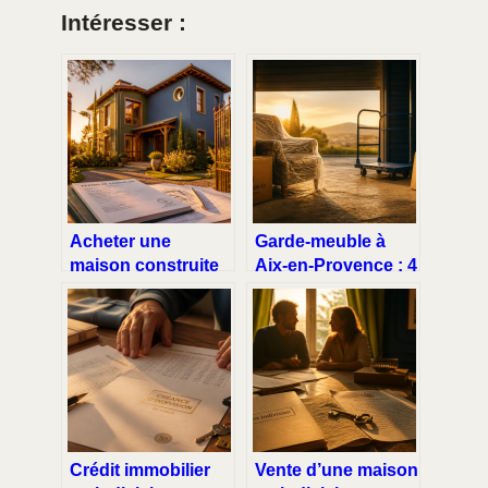
Intéresser :
Acheter une
Garde-meuble à
maison construite
Aix-en-Provence : 4
par un particulier :
critères pour louer
5 étapes pour
votre box de 1 à 20
sécuriser votre
m² en toute sécurité
investissement et
éviter les litiges
Crédit immobilier
Vente d’une maison