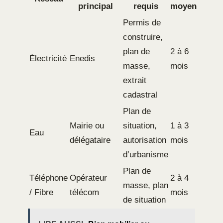
principal
requis
moyen
Permis de
construire,
plan de
2 à 6
Électricité
Enedis
masse,
mois
extrait
cadastral
Plan de
Mairie ou
situation,
1 à 3
Eau
délégataire
autorisation
mois
d’urbanisme
Plan de
Téléphone
Opérateur
2 à 4
masse, plan
/ Fibre
télécom
mois
de situation