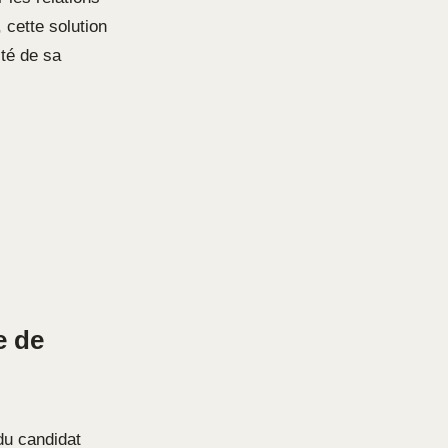
 cette solution
ité de sa
e de
du candidat