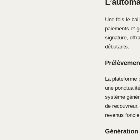
L’automa
Une fois le bail
paiements et gé
signature, off
débutants.
Prélèvement
La plateforme p
une ponctualité
système génère
de recouvreur. 
revenus foncie
Génération 