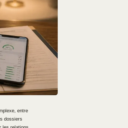
mplexe, entre
es dossiers
 les relations