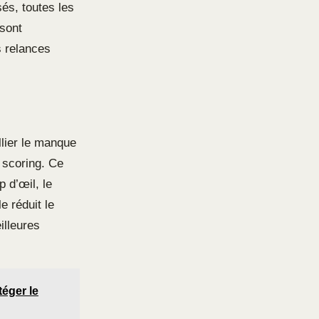
sés, toutes les
 sont
s relances
allier le manque
e scoring. Ce
 d’œil, le
e réduit le
illeures
téger le