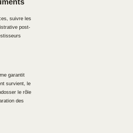
cuments
nces, suivre les
istrative post-
estisseurs
me garantit
nt survient, le
dosser le rôle
laration des