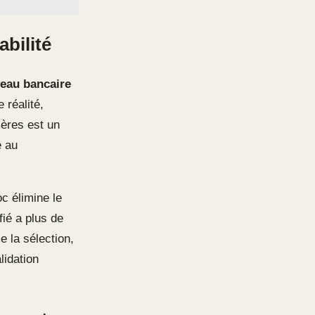
abilité
veau bancaire
 réalité,
ières est un
é au
c élimine le
fié a plus de
 la sélection,
lidation