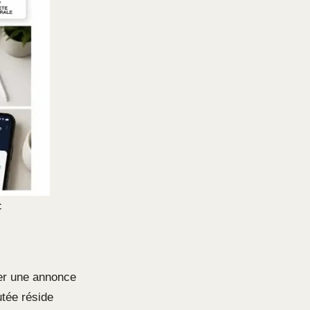
c
user une annonce
utée réside