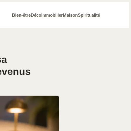
Bien-être
Déco
Immobilier
Maison
Spiritualité
sa
revenus