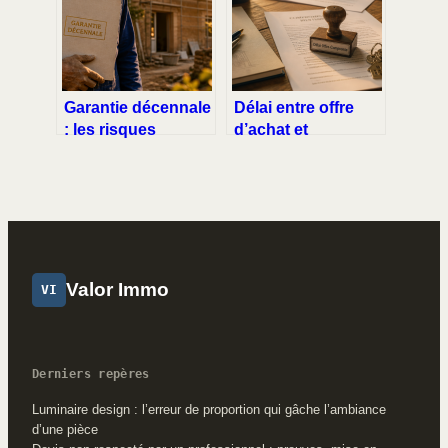
la stabilité de votre
investissement
locatif
Garantie décennale
Délai entre offre
: les risques
d’achat et
financiers et les
compromis : 2
obligations pour
semaines en
vos travaux
moyenne et 3
leviers pour
accélérer
Valor Immo
VI
Derniers repères
Luminaire design : l’erreur de proportion qui gâche l’ambiance
d’une pièce