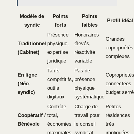
Modèle de
Points
Points
Profil idéal
syndic
forts
faibles
Présence
Honoraires
Grandes
Traditionnel
physique,
élevés,
copropriétés
(Cabinet)
expertise
réactivité
complexes
juridique
variable
Tarifs
Pas de
En ligne
Copropriété
compétitifs,
présence
(Néo-
connectées,
outils
physique
syndic)
budget serré
digitaux
systématique
Contrôle
Charge de
Petites
Coopératif /
total,
travail pour
résidences
Bénévole
économies
le conseil
très
maximales
syndical
impliquées