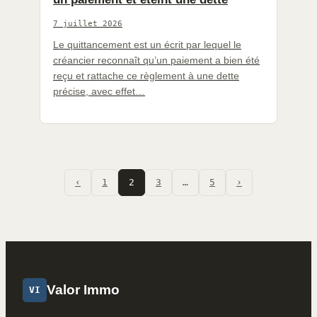
7 juillet 2026
Le quittancement est un écrit par lequel le
créancier reconnaît qu’un paiement a bien été
reçu et rattache ce règlement à une dette
précise, avec effet…
‹
1
2
3
…
5
›
Valor Immo
VI